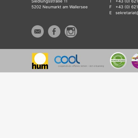
Siedlungsstraße 11
T
+43 (0) 62
5202 Neumarkt am Wallersee
F
+43 (0) 62
E
sekretaria