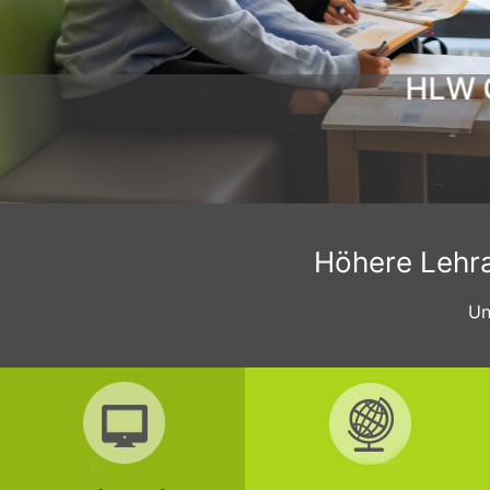
HLW C
Höhere Lehran
Un