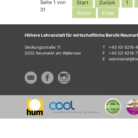
Seite 1 von
Start
Zurück
1
31
Weiter
Ende
Höhere Lehranstalt für wirtschaftliche Berufe Neumar
Siedlungsstraße 11
T
+43 (0) 6216-
5202 Neumarkt am Wallersee
F
+43 (0) 6216-
E
sekretariat@hl