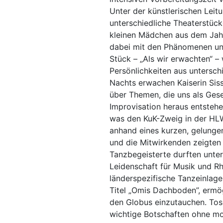
Unter der künstlerischen Leit
unterschiedliche Theaterstück
kleinen Mädchen aus dem Jahr 
dabei mit den Phänomenen und
Stück – „Als wir erwachten“ –
Persönlichkeiten aus untersch
Nachts erwachen Kaiserin Siss
über Themen, die uns als Gese
Improvisation heraus entstehe
was den KuK-Zweig in der HLW
anhand eines kurzen, gelungen
und die Mitwirkenden zeigte
Tanzbegeisterte durften unter
Leidenschaft für Musik und Rh
Höhe
länderspezifische Tanzeinlag
Titel „Omis Dachboden”, ermög
den Globus einzutauchen. Tose
wichtige Botschaften ohne mo