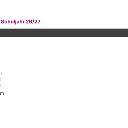
Schuljahr 26/27
n
t
t
im
.