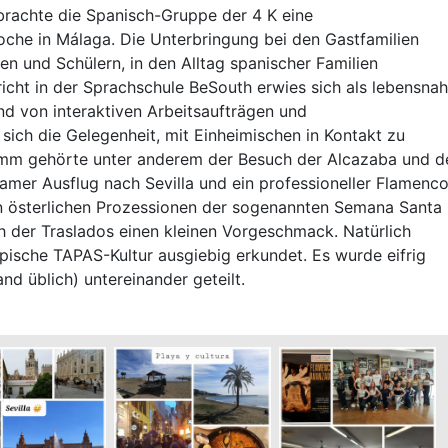
brachte die Spanisch-Gruppe der 4 K eine
he in Málaga. Die Unterbringung bei den Gastfamilien
en und Schülern, in den Alltag spanischer Familien
icht in der Sprachschule BeSouth erwies sich als lebensnah
d von interaktiven Arbeitsaufträgen und
ich die Gelegenheit, mit Einheimischen in Kontakt zu
 gehörte unter anderem der Besuch der Alcazaba und d
amer Ausflug nach Sevilla und ein professioneller Flamenc
n österlichen Prozessionen der sogenannten Semana Santa
 der Traslados einen kleinen Vorgeschmack. Natürlich
pische TAPAS-Kultur ausgiebig erkundet. Es wurde eifrig
nd üblich) untereinander geteilt.