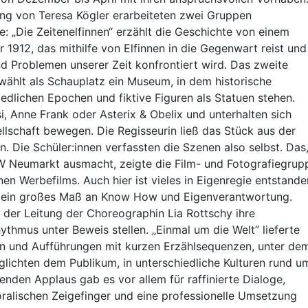
ung von Teresa Kögler erarbeiteten zwei Gruppen
e: „Die Zeitenelfinnen“ erzählt die Geschichte von einem
1912, das mithilfe von Elfinnen in die Gegenwart reist und
 Problemen unserer Zeit konfrontiert wird. Das zweite
 wählt als Schauplatz ein Museum, in dem historische
iedlichen Epochen und fiktive Figuren als Statuen stehen.
i, Anne Frank oder Asterix & Obelix und unterhalten sich
HLW Classic - Mediendesign
llschaft bewegen. Die Regisseurin ließ das Stück aus der
n. Die Schüler:innen verfassten die Szenen also selbst. Das
 Neumarkt ausmacht, zeigte die Film- und Fotografiegrup
en Werbefilms. Auch hier ist vieles in Eigenregie entstande
n ein großes Maß an Know How und Eigenverantwortung.
 der Leitung der Choreographin Lia Rottschy ihre
ythmus unter Beweis stellen. „Einmal um die Welt” lieferte
re Lehranstalt für wirtschaftliche B
en und Aufführungen mit kurzen Erzählsequenzen, unter de
lichten dem Publikum, in unterschiedliche Kulturen rund u
Unsere Schulformen auf einen Blick
nden Applaus gab es vor allem für raffinierte Dialoge,
ralischen Zeigefinger und eine professionelle Umsetzung