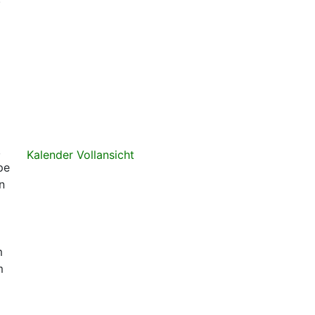
,
Kalender Vollansicht
pe
n
erufe
m
m