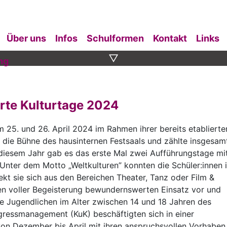
Über uns
Infos
Schulformen
Kontakt
Links
▽
ng
rte Kulturtage 2024
25. und 26. April 2024 im Rahmen ihrer bereits etablierte
f die Bühne des hausinternen Festsaals und zählte insgesam
 diesem Jahr gab es das erste Mal zwei Aufführungstage mi
 Unter dem Motto „Weltkulturen” konnten die Schüler:innen 
kt sie sich aus den Bereichen Theater, Tanz oder Film &
en voller Begeisterung bewundernswerten Einsatz vor und
e Jugendlichen im Alter zwischen 14 und 18 Jahren des
gressmanagement (KuK) beschäftigten sich in einer
von Dezember bis April mit ihren anspruchsvollen Vorhaben